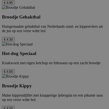
€ 4.85
_hjFirstSeen
29 minuten
Hotjar Ltd
Broodje Gehaktbal
59 seconden
.febo.nl
Huisgemaakte gehaktbal van Nederlands rund- en kippenvlees uit
de jus op een verse witte bol
€ 4.30
_hjAbsoluteSessionInProgress
30 minuten
Hotjar Ltd
.febo.nl
Hot-dog Speciaal
Knakworst met eigen ketchup en fritessaus op een zacht broodje
€ 4.00
CookieConsent
Sessie
Cybot A/S
Broodje Kippy
www.febo.nl
Malse kippendijfilet met knapperige ijsbergsla en een pikante saus
op een verse witte bol
_hjIncludedInPageviewSample
2 minuten
Hotjar Ltd
www.febo.nl
€ 4.50