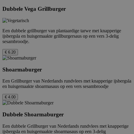
weerga
gebruikt om
ingeslo
bezoekers-, sessie-
Dubbele Vega Grillburger
houden
en
campagnegegevens
VISITOR_INFO1_LIVE
5 maanden 4
Deze c
Google LLC
te berekenen voor
weken
door Y
.youtube.com
de
ingest
analyserapporten
Een dubbele grillburger van plantaardige tarwe met knapperige
gebrui
van de site.
bij te 
ijsbergsla en huisgemaakte grillburgersaus op een vers 3-delig
YouTube
_gid
1 dag
Deze cookie wordt
sesambroodje.
Google
sites zi
geplaatst door
LLC
het kan
Google Analytics.
.febo.nl
de web
€ 6.20
Het slaat een
nieuwe 
unieke waarde op
van de
voor elke bezochte
interfa
pagina en werkt
Shoarmaburger
deze bij en wordt
RUL
1 jaar
Gebrui
Google LLC
gebruikt om
Double
.doubleclick.net
paginaweergaven
Een Grillburger van Nederlands rundvlees met knapperige ijsbergsla
bepalen
te tellen en bij te
adverte
en huisgemaakte shoarmasaus op een vers sesambroodje
houden.
werd w
wordt 
€ 4.00
market
efficië
Dubbele Shoarmaburger
Een dubbele Grillburger van Nederlands rundvlees met knapperige
ijsbergsla en huisgemaakte shoarmasaus op een 3-delig