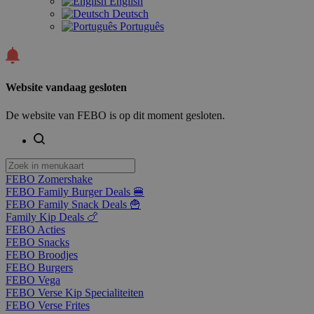
English
Deutsch
Português
Website vandaag gesloten
De website van FEBO is op dit moment gesloten.
FEBO Zomershake
FEBO Family Burger Deals 🍔
FEBO Family Snack Deals 🍟
Family Kip Deals 🍗
FEBO Acties
FEBO Snacks
FEBO Broodjes
FEBO Burgers
FEBO Vega
FEBO Verse Kip Specialiteiten
FEBO Verse Frites