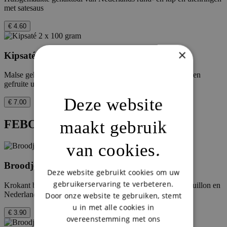
met satesaus
€ 4.60
×
Kipsaté 2 x 100 gram
Malse gekruide kipfilet met huisgemaakte satésaus, augurk en
gefruite uitjes
Deze website
€ 7.00
maakt gebruik
FEBO Broodjes
van cookies.
Broodje Rundvleeskroket
Deze website gebruikt cookies om uw
gebruikerservaring te verbeteren.
Krokant banket gevuld met romige ragout, gemaakt van bouillon en
Nederlands rundvlees op een verse witte bol
Door onze website te gebruiken, stemt
u in met alle cookies in
€ 3.90
overeenstemming met ons