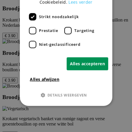
Cookiebeleid.
Lees verder
Broodje Kalfsvleeskroket
Strikt noodzakelijk
Krokant banket gevuld met romige ragout, gemaakt van bouillon en
Nederlands kalfsvlees op een verse witte bol
Prestatie
Targeting
€ 3.90
Niet-geclassificeerd
Broodje Satékroket
Alles accepteren
Krokant banket van pittige satéragout, oosterse specerijen, verse
bouillon en Nederlands rundvlees een verse witte bol
Alles afwijzen
€ 3.90
DETAILS WEERGEVEN
Broodje Vitaaltje
Strikt noodzakelijk
Prestatie
Krokant vegetarisch banket van romige ragout en verse
groentebouillon op een verse witte bol
Targeting
Niet-geclassificeerd