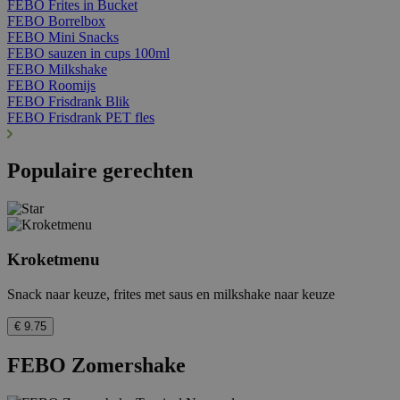
FEBO Frites in Bucket
FEBO Borrelbox
FEBO Mini Snacks
FEBO sauzen in cups 100ml
FEBO Milkshake
FEBO Roomijs
FEBO Frisdrank Blik
FEBO Frisdrank PET fles
Populaire gerechten
Kroketmenu
Snack naar keuze, frites met saus en milkshake naar keuze
€ 9.75
FEBO Zomershake