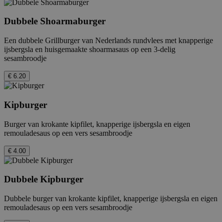
weerga
gebruikt om
ingeslo
bezoekers-, sessie-
houden
en
Dubbele Shoarmaburger
campagnegegevens
VISITOR_INFO1_LIVE
5 maanden 4
Deze c
Google LLC
te berekenen voor
weken
door Y
.youtube.com
de
Een dubbele Grillburger van Nederlands rundvlees met knapperige
ingest
analyserapporten
ijsbergsla en huisgemaakte shoarmasaus op een 3-delig
gebrui
van de site.
bij te 
sesambroodje
YouTube
_gid
1 dag
Deze cookie wordt
Google
sites zi
geplaatst door
LLC
€ 6.20
het kan
Google Analytics.
.febo.nl
de web
Het slaat een
nieuwe 
unieke waarde op
van de
voor elke bezochte
Kipburger
interfa
pagina en werkt
deze bij en wordt
RUL
1 jaar
Gebrui
Google LLC
gebruikt om
Burger van krokante kipfilet, knapperige ijsbergsla en eigen
Double
.doubleclick.net
paginaweergaven
remouladesaus op een vers sesambroodje
bepalen
te tellen en bij te
adverte
houden.
werd w
€ 4.00
wordt 
market
efficië
Dubbele Kipburger
Dubbele burger van krokante kipfilet, knapperige ijsbergsla en eigen
remouladesaus op een vers sesambroodje