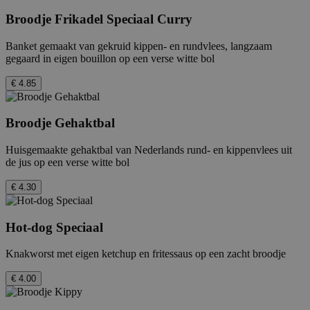
Strikt noodzakelijke cookies maken de
Broodje Frikadel Speciaal Curry
kernfunctionaliteiten van de website mogelijk,
zoals gebruikersaanmelding en accountbeheer.
Banket gemaakt van gekruid kippen- en rundvlees, langzaam
De website kan niet goed worden gebruikt
zonder de strikt noodzakelijke cookies.
gegaard in eigen bouillon op een verse witte bol
Provider
/
Naam
Vervaldatum
€ 4.85
Domein
_hjTLDTest
Sessie
Hotjar Ltd
.febo.nl
Broodje Gehaktbal
Huisgemaakte gehaktbal van Nederlands rund- en kippenvlees uit
de jus op een verse witte bol
€ 4.30
Hot-dog Speciaal
Knakworst met eigen ketchup en fritessaus op een zacht broodje
€ 4.00