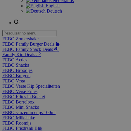
Nederlands
English
Deutsch
FEBO Zomershake
FEBO Family Burger Deals 🍔
FEBO Family Snack Deals 🍟
Family Kip Deals 🍗
FEBO Acties
FEBO Snacks
FEBO Broodjes
FEBO Burgers
FEBO Vega
FEBO Verse Kip Specialiteiten
FEBO Verse Frites
FEBO Frites in Bucket
FEBO Borrelbox
FEBO Mini Snacks
FEBO sauzen in cups 100ml
FEBO Milkshake
FEBO Roomijs
FEBO Frisdrank Blik