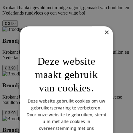
Krokant banket gevuld met romige ragout, gemaakt van bouillon en
Nederlands rundvlees op een verse witte bol
€ 3.90
×
Broodje Kalfsvleeskroket
Krokant banket gevuld met romige ragout, gemaakt van bouillon en
Nederlands kalfsvlees op een verse witte bol
Deze website
€ 3.90
maakt gebruik
van cookies.
Broodje Satékroket
Krokant banket van pittige satéragout, oosterse specerijen, verse
Deze website gebruikt cookies om uw
bouillon en Nederlands rundvlees een verse witte bol
gebruikerservaring te verbeteren.
€ 3.90
Door onze website te gebruiken, stemt
u in met alle cookies in
overeenstemming met ons
Broodje Vitaaltje