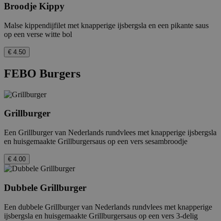
Broodje Kippy
Malse kippendijfilet met knapperige ijsbergsla en een pikante saus
_hjFirstSeen
29 minuten
Hotjar Ltd
op een verse witte bol
59 seconden
.febo.nl
€ 4.50
FEBO Burgers
_hjAbsoluteSessionInProgress
30 minuten
Hotjar Ltd
.febo.nl
Grillburger
Een Grillburger van Nederlands rundvlees met knapperige ijsbergsla
en huisgemaakte Grillburgersaus op een vers sesambroodje
€ 4.00
CookieConsent
Sessie
Cybot A/S
www.febo.nl
Dubbele Grillburger
_hjIncludedInPageviewSample
2 minuten
Hotjar Ltd
Een dubbele Grillburger van Nederlands rundvlees met knapperige
www.febo.nl
ijsbergsla en huisgemaakte Grillburgersaus op een vers 3-delig